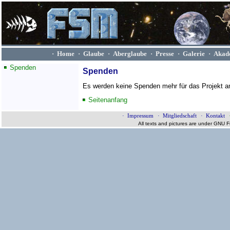
· Home
· Glaube
· Aberglaube
· Presse
· Galerie
· Akad
Spenden
Spenden
Es werden keine Spenden mehr für das Projekt an
Seitenanfang
· Impressum
· Mitgliedschaft
· Kontakt
All texts and pictures are under GNU 